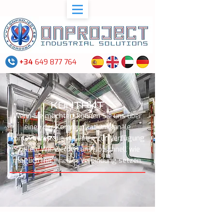
+34
649 877 764
KONTAKT
Wenn Sie möchten, können Sie uns über
einen der Kommunikationskanäle
kontaktieren, die wir Ihnen zur Verfügung
stellen. Wir werden uns so schnell wie
möglich mit Ihnen in Verbindung setzen.