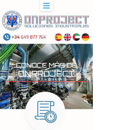
+34
649 877 764
CONOCE MÁS DE
ONPROJECT