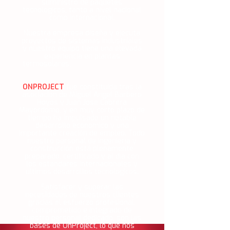
suministro de paquetes
tecnológicos, tanto a nivel nacional
como internacional.
Nuestra empresa diseña y ejecuta
proyectos de sistemas industriales
y nuestro equipo tiene una elevada
experiencia en plantas
termosolares,
refinerías, centrales
térmicas e industria alimentaria y
frío industrial.
ONPROJECT
fue constituida tras la
asociación de Miguel Ángel Barbero
Hoyos y Juan José Cabrera
Mayordomo, y en muy corto plazo de
tiempo ha impulsado un notable
desarrollo económico y una
importante creación de empleo. Todo
nuestro personal de ingeniería y
construcción está plenamente
preparado, certificado y al día con
los estándares internacionales y
últimos desarrollos tecnológicos.
Satisfacer y superar las
necesidades de nuestros clientes
gracias el esfuerzo profesional,
comprometido e integrado de
nuestro personal dedicado, son las
bases de OnProject, lo que nos